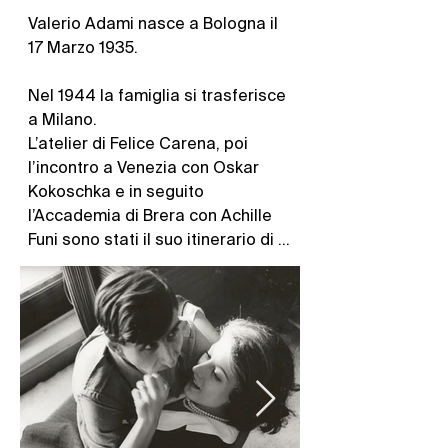
Valerio Adami nasce a Bologna il 
17 Marzo 1935. 

Nel 1944 la famiglia si trasferisce 
a Milano.

L’atelier di Felice Carena, poi 
l’incontro a Venezia con Oskar 
Kokoschka e in seguito 
l’Accademia di Brera con Achille 
Funi sono stati il suo itinerario di 
formazione.

Nel 1958 inizia quella vita di viaggi 
che lo porterà a vivere e lavorare 
in diverse città di Europa, negli 
Stati Uniti, in America Latina, in 
Israele e in India, e intrecciare 
nuove amicizie: lo scrittore Carlos 