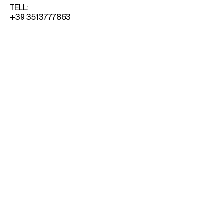
TELL:
+39 3513777863
© Associazioni Archivi Valerio e Camilla
Adami 2025