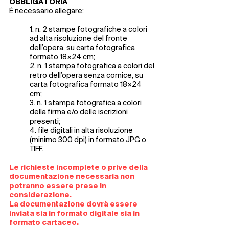
OBBLIGATORIA
È necessario allegare:
1. n. 2 stampe fotografiche a colori
ad alta risoluzione del fronte
dell’opera, su carta fotografica
formato 18×24 cm;
2. n. 1 stampa fotografica a colori del
retro dell’opera senza cornice, su
carta fotografica formato 18×24
cm;
3. n. 1 stampa fotografica a colori
della firma e/o delle iscrizioni
presenti;
4. file digitali in alta risoluzione
(minimo 300 dpi) in formato JPG o
TIFF.
Le richieste incomplete o prive della
documentazione necessaria non
potranno essere prese in
considerazione.
La documentazione dovrà essere
inviata sia in formato digitale sia in
formato cartaceo.