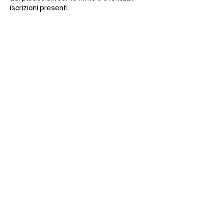
iscrizioni presenti.
Per Milano e dintorni segnaliamo inoltre il
fotografo
Fabio Mantegna
, contattabile all’indirizzo
e-mail
mantegnafabio@gmail.com
Fronte opera
Retro e telaio
opera